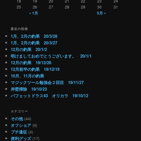
18
19
20
21
22
23
24
25
26
27
28
29
30
31
« 1月
5月 »
最近の投稿
1月、2月の釣果 20/3/28
1月、2月の釣果 20/3/27
12月の釣果 20/1/2
明けましておめでとうございます。 20/1/1
12月の釣果 19/12/26
12月前半の釣果 19/12/19
10月、11月の釣果
マジックツール勉強会２回目 19/11/27
岸壁掃除 19/10/23
バフェットドラス43 オリカラ 19/10/12
カテゴリー
その他
(44)
オフショア
(9)
プチ遠征
(4)
便利グッズ
(17)