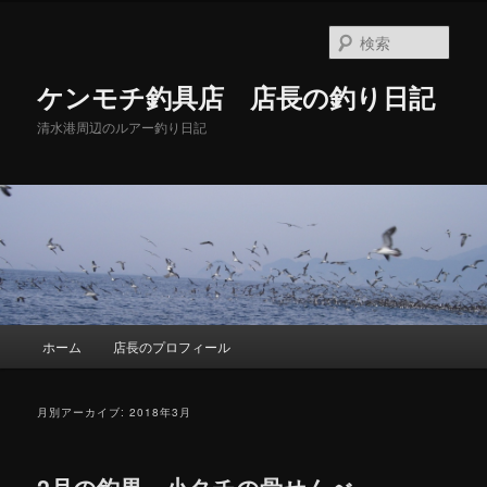
メ
サ
イ
ブ
検
ン
コ
索
コ
ン
ケンモチ釣具店 店長の釣り日記
ン
テ
テ
ン
清水港周辺のルアー釣り日記
ン
ツ
ツ
へ
へ
移
移
動
動
メ
ホーム
店長のプロフィール
イ
ン
メ
月別アーカイブ:
2018年3月
ニ
ュ
ー
2月の釣果、小タチの骨せんべ