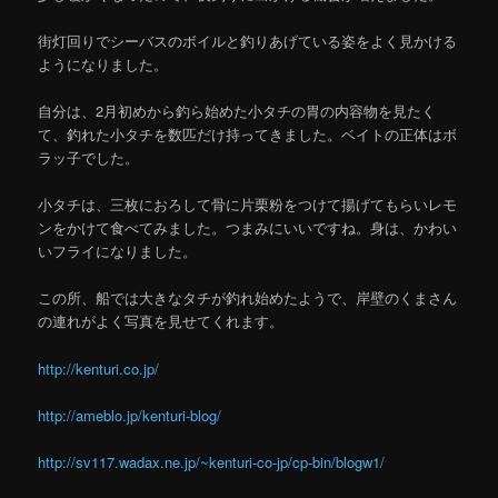
街灯回りでシーバスのボイルと釣りあげている姿をよく見かける
ようになりました。
自分は、2月初めから釣ら始めた小タチの胃の内容物を見たく
て、釣れた小タチを数匹だけ持ってきました。ベイトの正体はボ
ラッ子でした。
小タチは、三枚におろして骨に片栗粉をつけて揚げてもらいレモ
ンをかけて食べてみました。つまみにいいですね。身は、かわい
いフライになりました。
この所、船では大きなタチが釣れ始めたようで、岸壁のくまさん
の連れがよく写真を見せてくれます。
http://kenturi.co.jp/
http://ameblo.jp/kenturi-blog/
http://sv117.wadax.ne.jp/~kenturi-co-jp/cp-bin/blogw1/