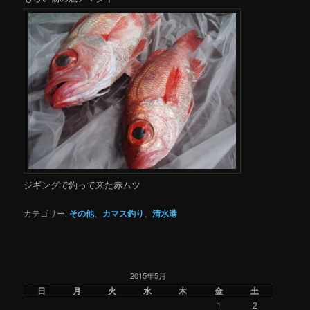
ジギングで釣って来た赤ムツ
カテゴリー:
その他
、
カマス釣り
、
清水港
2015年5月
日
月
火
水
木
金
土
1
2