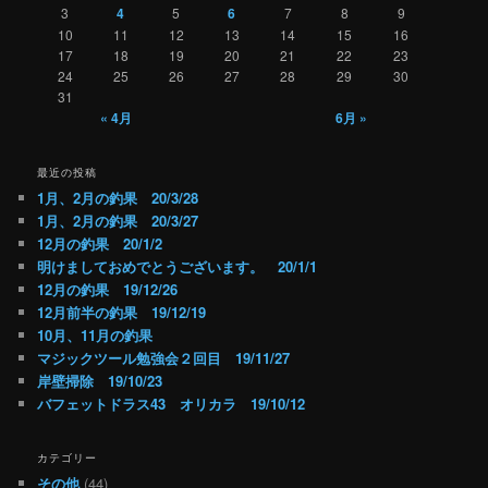
3
4
5
6
7
8
9
10
11
12
13
14
15
16
17
18
19
20
21
22
23
24
25
26
27
28
29
30
31
« 4月
6月 »
最近の投稿
1月、2月の釣果 20/3/28
1月、2月の釣果 20/3/27
12月の釣果 20/1/2
明けましておめでとうございます。 20/1/1
12月の釣果 19/12/26
12月前半の釣果 19/12/19
10月、11月の釣果
マジックツール勉強会２回目 19/11/27
岸壁掃除 19/10/23
バフェットドラス43 オリカラ 19/10/12
カテゴリー
その他
(44)