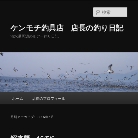
メ
サ
イ
ブ
検
ン
コ
索
コ
ン
ケンモチ釣具店 店長の釣り日記
ン
テ
テ
ン
清水港周辺のルアー釣り日記
ン
ツ
ツ
へ
へ
移
移
動
動
メ
ホーム
店長のプロフィール
イ
ン
メ
月別アーカイブ:
2015年5月
ニ
ュ
ー
鰯来襲 15/5/6