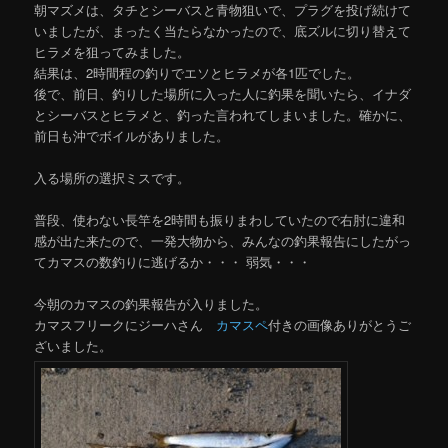
朝マズメは、タチとシーバスと青物狙いで、プラグを投げ続けて
いましたが、まったく当たらなかったので、底ズルに切り替えて
ヒラメを狙ってみました。
結果は、2時間程の釣りでエソとヒラメが各1匹でした。
後で、前日、釣りした場所に入った人に釣果を聞いたら、イナダ
とシーバスとヒラメと、釣った言われてしまいました。確かに、
前日も沖でボイルがありました。
入る場所の選択ミスです。
普段、使わない長竿を2時間も振りまわしていたので右肘に違和
感が出た来たので、一発大物から、みんなの釣果報告にしたがっ
てカマスの数釣りに逃げるか・・・ 弱気・・・
今朝のカマスの釣果報告が入りました。
カマスフリークにジーハさん
カマスペ
付きの画像ありがとうご
ざいました。