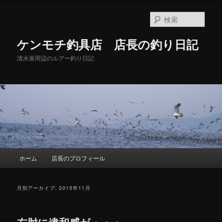
メ
サ
イ
ブ
検
ン
コ
索
コ
ン
ケンモチ釣具店 店長の釣り日記
ン
テ
テ
ン
清水港周辺のルアー釣り日記
ン
ツ
ツ
へ
へ
移
移
動
動
メ
ホーム
店長のプロフィール
イ
ン
メ
月別アーカイブ:
2015年11月
ニ
ュ
ー
右肘に違和感が・・・