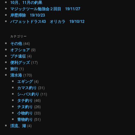
10月、11月の釣果
マジックツール勉強会２回目 19/11/27
岸壁掃除 19/10/23
バフェットドラス43 オリカラ 19/10/12
カテゴリー
その他
(44)
オフショア
(9)
プチ遠征
(4)
便利グッズ
(17)
旅行
(1)
清水港
(170)
エギング
(4)
カマス釣り
(31)
シ−バス釣り
(11)
タチ釣り
(46)
チヌ釣り
(26)
小物釣り
(33)
青物釣り
(51)
渓流、湖
(4)