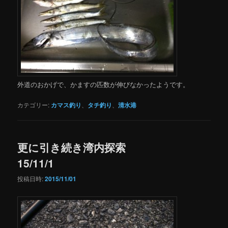
外道のおかげで、かますの匹数が伸びなかったようです。
カテゴリー:
カマス釣り
、
タチ釣り
、
清水港
更に引き続き湾内探索
15/11/1
投稿日時:
2015/11/01