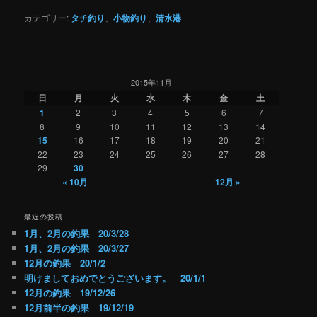
カテゴリー:
タチ釣り
、
小物釣り
、
清水港
2015年11月
日
月
火
水
木
金
土
1
2
3
4
5
6
7
8
9
10
11
12
13
14
15
16
17
18
19
20
21
22
23
24
25
26
27
28
29
30
« 10月
12月 »
最近の投稿
1月、2月の釣果 20/3/28
1月、2月の釣果 20/3/27
12月の釣果 20/1/2
明けましておめでとうございます。 20/1/1
12月の釣果 19/12/26
12月前半の釣果 19/12/19