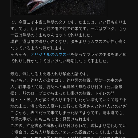
で、今度こそ本当に岸壁のタチです。たまには、いい日もありま
す。でも、ちょっと前の雨の前の釣果です。一匹はプラグ、もう
一匹は岸壁のくまちゃんセットで釣りました。
現在、港は雨の濁りが強くなり、タチよりもカマスの活性が高く
なっているような気がします。
そろそろ、
オリジナルのカマスペ
を使ってフライのネタをまとめ
て釣りに行かなくてはいけない時期になって来ました。
最近、気になる由比港の釣り禁止の話です。
もともと、釣り人が出すゴミ、釣り餌の放置、堤防への車の進
入、駐車場の問題、堤防への金具等の無断取り付け（公共物破
損）、船のロープにからまった仕掛けの放置、トイレの問
題・・・等、人が多く出入りするにしたがい増えていく問題の下
地の上に、港で漁の支度をしに行った漁師さんと釣り人とのいざ
こざから、表面だって来てしまった話のようです。清水港でも、
同様の事が、あちこちでよく見受けられます。
この後、注意書きの看板が取り付けられて、現状より悪化してい
く場合は、立ち入り禁止のフェンスの設置となってしまいます。