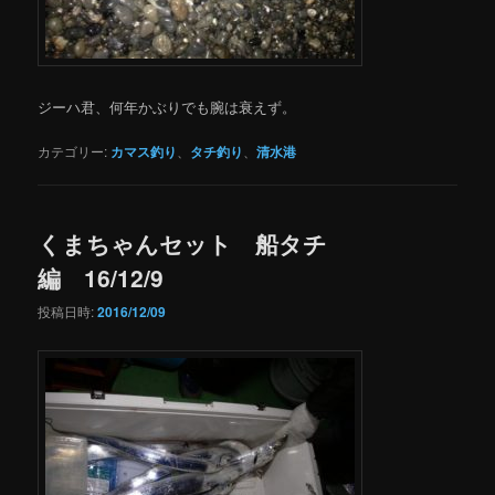
ジーハ君、何年かぶりでも腕は衰えず。
カテゴリー:
カマス釣り
、
タチ釣り
、
清水港
くまちゃんセット 船タチ
編 16/12/9
投稿日時:
2016/12/09