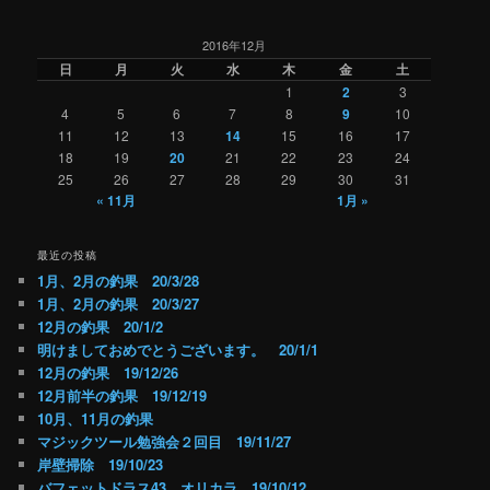
ビ
ゲ
2016年12月
ー
日
月
火
水
木
金
土
シ
1
2
3
ョ
4
5
6
7
8
9
10
ン
11
12
13
14
15
16
17
18
19
20
21
22
23
24
25
26
27
28
29
30
31
« 11月
1月 »
最近の投稿
1月、2月の釣果 20/3/28
1月、2月の釣果 20/3/27
12月の釣果 20/1/2
明けましておめでとうございます。 20/1/1
12月の釣果 19/12/26
12月前半の釣果 19/12/19
10月、11月の釣果
マジックツール勉強会２回目 19/11/27
岸壁掃除 19/10/23
バフェットドラス43 オリカラ 19/10/12