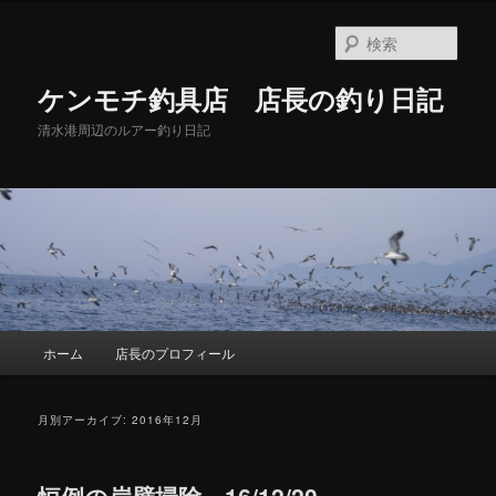
メ
サ
イ
ブ
検
ン
コ
索
コ
ン
ケンモチ釣具店 店長の釣り日記
ン
テ
テ
ン
清水港周辺のルアー釣り日記
ン
ツ
ツ
へ
へ
移
移
動
動
メ
ホーム
店長のプロフィール
イ
ン
メ
月別アーカイブ:
2016年12月
ニ
ュ
ー
恒例の岸壁掃除 16/12/20