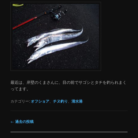
最近は、岸壁のくまさんに、目の前でサゴシとタチを釣られまく
ってます。
カテゴリー:
オフショア
、
チヌ釣り
、
清水港
投
←
過去の投稿
稿
ナ