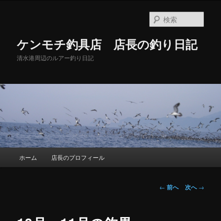
メ
イ
検
ン
索
コ
ケンモチ釣具店 店長の釣り日記
ン
テ
清水港周辺のルアー釣り日記
ン
ツ
へ
移
動
メ
ホーム
店長のプロフィール
イ
ン
メ
投
←
前へ
次へ
→
ニ
稿
ュ
ナ
ー
ビ