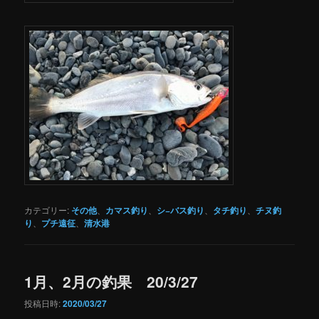
カテゴリー:
その他
、
カマス釣り
、
シ−バス釣り
、
タチ釣り
、
チヌ釣
り
、
プチ遠征
、
清水港
1月、2月の釣果 20/3/27
投稿日時:
2020/03/27