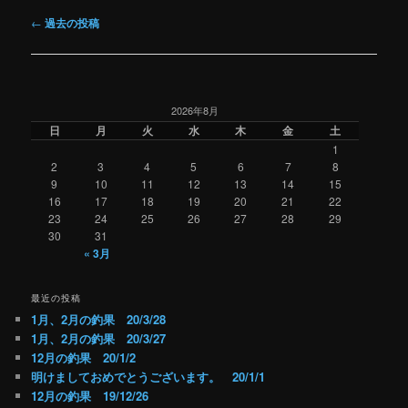
投
←
過去の投稿
稿
ナ
ビ
ゲ
2026年8月
ー
日
月
火
水
木
金
土
シ
1
ョ
2
3
4
5
6
7
8
ン
9
10
11
12
13
14
15
16
17
18
19
20
21
22
23
24
25
26
27
28
29
30
31
« 3月
最近の投稿
1月、2月の釣果 20/3/28
1月、2月の釣果 20/3/27
12月の釣果 20/1/2
明けましておめでとうございます。 20/1/1
12月の釣果 19/12/26