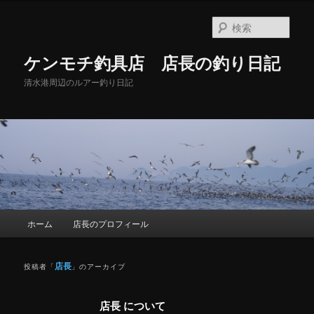
メ
サ
イ
ブ
検
ン
コ
索
コ
ン
ケンモチ釣具店 店長の釣り日記
ン
テ
テ
ン
清水港周辺のルアー釣り日記
ン
ツ
ツ
へ
へ
移
移
動
動
メ
ホーム
店長のプロフィール
イ
ン
メ
店長
投稿者「
」のアーカイブ
ニ
ュ
店長 について
ー