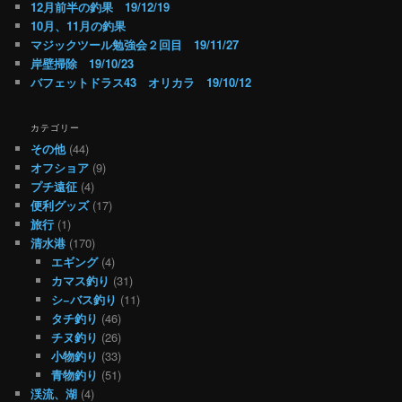
12月前半の釣果 19/12/19
10月、11月の釣果
マジックツール勉強会２回目 19/11/27
岸壁掃除 19/10/23
バフェットドラス43 オリカラ 19/10/12
カテゴリー
その他
(44)
オフショア
(9)
プチ遠征
(4)
便利グッズ
(17)
旅行
(1)
清水港
(170)
エギング
(4)
カマス釣り
(31)
シ−バス釣り
(11)
タチ釣り
(46)
チヌ釣り
(26)
小物釣り
(33)
青物釣り
(51)
渓流、湖
(4)