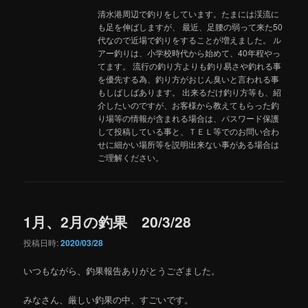
清水港周辺で釣りをしています。たまには渓流に
も足を伸ばしますが、 最近、足腰の弱って来た50
代なので近場で釣りをすることが増えました。 ル
アー釣りは、小学校時代から始めて、40年程やっ
てます。 流行の釣り方よりも釣り易さや釣れる事
を優先する為、釣り方がおじん臭いと言われる事
もしばしばあります。 出来るだけ釣り方等も、紹
介したいのですが、お客様から教えてもらった釣
り場等の情報が含まれる場合は、パスワード保護
して投稿している事と、ＴＥＬ等でのお問い合わ
せに細かい場所等を説明出来ない事がある場合は
ご理解ください。
1月、2月の釣果 20/3/28
投稿日時:
2020/03/28
いつもながら、釣果報告ありがとうござました。
みなさん、厳しい釣果の中、すごいです。