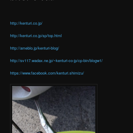
http://kenturi.co.jp/
http://kenturi.co.jp/sp/top.html
http://ameblo.jp/kenturi-blog/
http://sv117.wadax.ne.jp/~kenturi-co-jp/cp-bin/blogw1/
https://www.facebook.com/kenturi.shimizu/