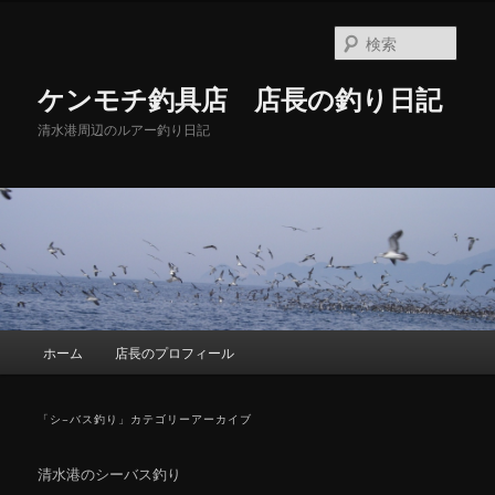
メ
サ
イ
ブ
検
ン
コ
索
コ
ン
ケンモチ釣具店 店長の釣り日記
ン
テ
テ
ン
清水港周辺のルアー釣り日記
ン
ツ
ツ
へ
へ
移
移
動
動
メ
ホーム
店長のプロフィール
イ
ン
メ
「
シ−バス釣り
」カテゴリーアーカイブ
ニ
ュ
清水港のシーバス釣り
ー