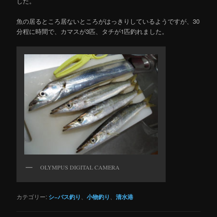
した。
魚の居るところ居ないところがはっきりしているようですが、30
分程に時間で、カマスが3匹、タチが1匹釣れました。
OLYMPUS DIGITAL CAMERA
カテゴリー:
シ−バス釣り
、
小物釣り
、
清水港