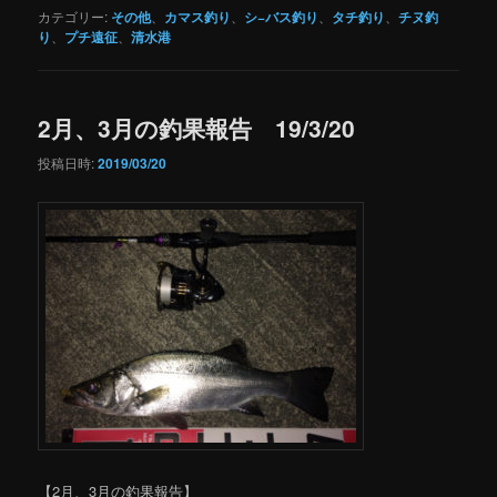
カテゴリー:
その他
、
カマス釣り
、
シ−バス釣り
、
タチ釣り
、
チヌ釣
り
、
プチ遠征
、
清水港
2月、3月の釣果報告 19/3/20
投稿日時:
2019/03/20
【2月、3月の釣果報告】