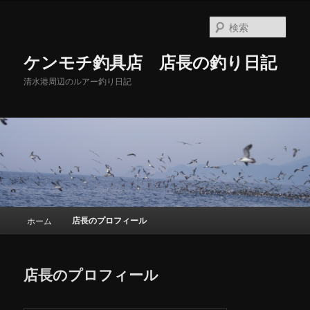
メ
イ
検
ン
索
コ
ケンモチ釣具店 店長の釣り日記
ン
テ
清水港周辺のルアー釣り日記
ン
ツ
へ
移
動
メ
店長のプロフィール
ホーム
イ
ン
メ
店長のプロフィール
ニ
ュ
ー