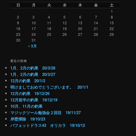
日
月
火
水
木
金
土
1
2
3
4
5
6
7
8
9
10
11
12
13
14
15
16
17
18
19
20
21
22
23
24
25
26
27
28
29
30
31
« 3月
最近の投稿
1月、2月の釣果 20/3/28
1月、2月の釣果 20/3/27
12月の釣果 20/1/2
明けましておめでとうございます。 20/1/1
12月の釣果 19/12/26
12月前半の釣果 19/12/19
10月、11月の釣果
マジックツール勉強会２回目 19/11/27
岸壁掃除 19/10/23
バフェットドラス43 オリカラ 19/10/12