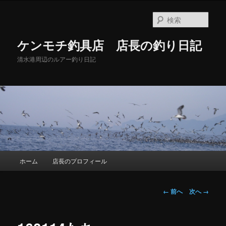
メ
イ
検
ン
索
コ
ケンモチ釣具店 店長の釣り日記
ン
テ
清水港周辺のルアー釣り日記
ン
ツ
へ
移
動
メ
ホーム
店長のプロフィール
イ
ン
メ
画
← 前へ
次へ →
ニ
像
ュ
ナ
ー
ビ