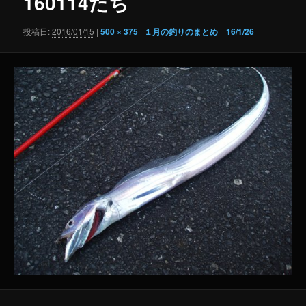
160114たち
ゲ
ー
投稿日:
2016/01/15
|
500 × 375
|
１月の釣りのまとめ 16/1/26
シ
ョ
ン