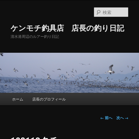
メ
イ
検
ン
索
コ
ケンモチ釣具店 店長の釣り日記
ン
テ
清水港周辺のルアー釣り日記
ン
ツ
へ
移
動
メ
ホーム
店長のプロフィール
イ
ン
メ
画
← 前へ
次へ →
ニ
像
ュ
ナ
ー
ビ