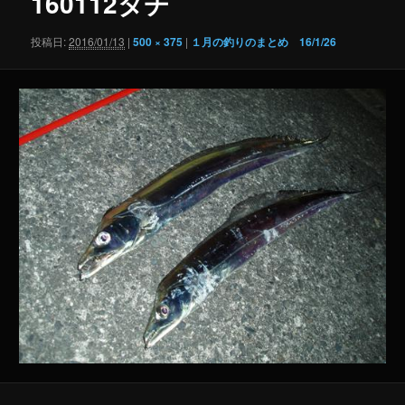
160112タチ
ゲ
ー
投稿日:
2016/01/13
|
500 × 375
|
１月の釣りのまとめ 16/1/26
シ
ョ
ン