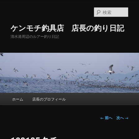
メ
イ
検
ン
索
コ
ケンモチ釣具店 店長の釣り日記
ン
テ
清水港周辺のルアー釣り日記
ン
ツ
へ
移
動
メ
ホーム
店長のプロフィール
イ
ン
メ
画
← 前へ
次へ →
ニ
像
ュ
ナ
ー
ビ