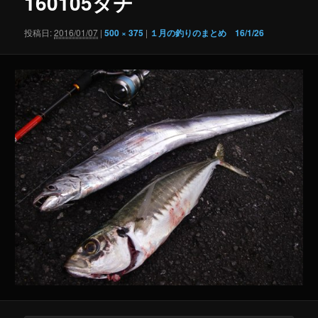
160105タチ
ゲ
ー
投稿日:
2016/01/07
|
500 × 375
|
１月の釣りのまとめ 16/1/26
シ
ョ
ン