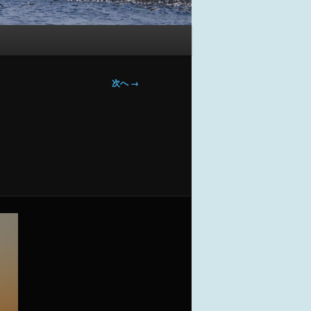
画
次へ →
像
ナ
ビ
ゲ
ー
シ
ョ
ン