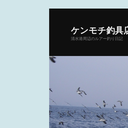
メ
イ
ン
ケンモチ釣具
コ
清水港周辺のルアー釣り日記
ン
テ
ン
ツ
へ
移
動