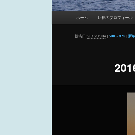
メ
ホーム
店長のプロフィール
イ
ン
メ
投稿日:
2016/01/04
|
500 × 375
|
新年
ニ
ュ
ー
20